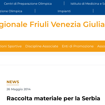
Centri di Preparazione Olimpica
Istituto di Medicina e S
ione Olimpica
Impianti
ionale Friuli Venezia Giulia
ioni Sportive
Discipline Associate
Enti di Promozione
Asso
NEWS
26 Maggio 2014
Raccolta materiale per la Serbia