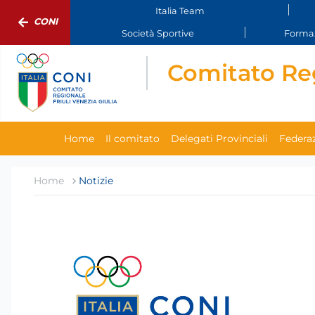
Italia Team
CONI
Società Sportive
Formaz
Comitato Reg
Home
Il comitato
Delegati Provinciali
Federaz
Home
Notizie