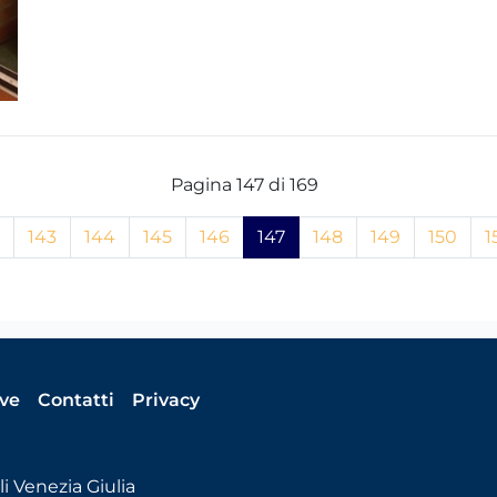
Pagina 147 di 169
143
144
145
146
147
148
149
150
1
ive
Contatti
Privacy
i Venezia Giulia