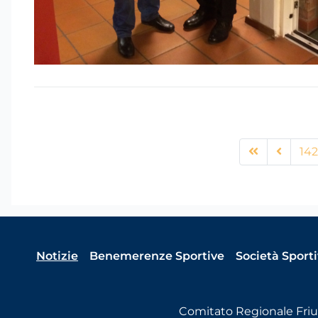
142
Notizie
Benemerenze Sportive
Società Sport
Comitato Regionale Friul