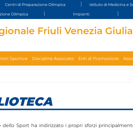
Centri di Preparazione Olimpica
Istituto di Medicina e S
ione Olimpica
Impianti
ionale Friuli Venezia Giulia
ioni Sportive
Discipline Associate
Enti di Promozione
Asso
LIOTECA
dello Sport ha indirizzato i propri sforzi principalmen