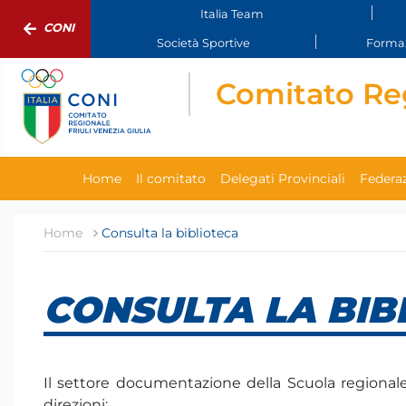
Italia Team
CONI
Società Sportive
Formaz
Comitato Reg
Home
Il comitato
Delegati Provinciali
Federaz
Home
Consulta la biblioteca
CONSULTA LA BIB
Il settore documentazione della Scuola regionale 
direzioni: