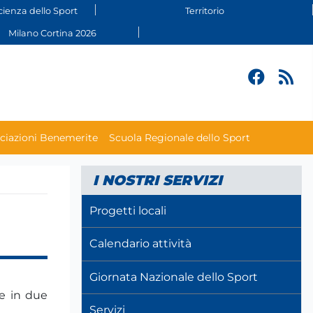
cienza dello Sport
Territorio
Milano Cortina 2026
ciazioni Benemerite
Scuola Regionale dello Sport
I NOSTRI SERVIZI
Progetti locali
Calendario attività
Giornata Nazionale dello Sport
te in due
Servizi