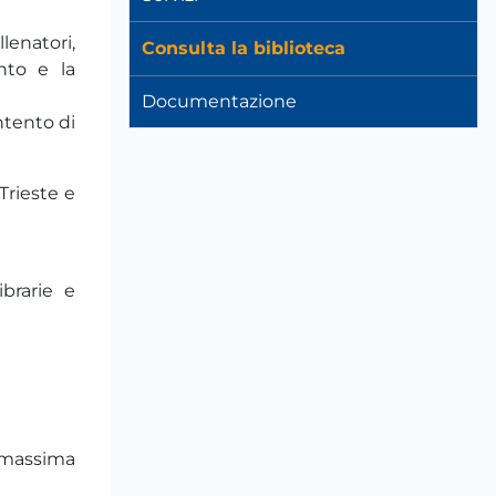
lenatori,
Consulta la biblioteca
nto e la
Documentazione
intento di
Trieste e
ibrarie e
a massima