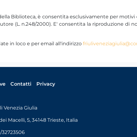
 della Biblioteca, è consentita esclusivamente per motivi 
utore (L. n.248/2000). E' consentita la riproduzione di non
te in loco e per email all'indirizzo
friuliveneziagiulia@con
ive
Contatti
Privacy
i Venezia Giulia
i Macelli, 5, 34148 Trieste, Italia
6/32723506