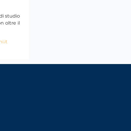
di studio
 oltre il
i.it