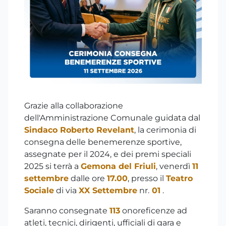
Grazie alla collaborazione
dell'Amministrazione Comunale guidata dal
Sindaco Roberto Revelant
, la cerimonia di
consegna delle benemerenze sportive,
assegnate per il 2024, e dei premi speciali
2025 si terrà a
Gemona del Friuli
, venerdì
11
settembre
dalle ore
17.00
, presso il
Teatro
Sociale
di via
XX Settembre
nr.
01
.
Saranno consegnate
113
onoreficenze ad
atleti, tecnici, dirigenti, ufficiali di gara e