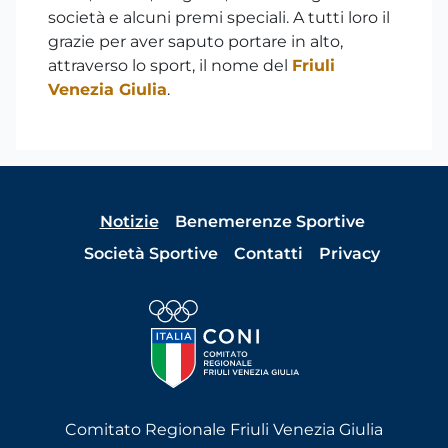
società e alcuni premi speciali. A tutti loro il
grazie per aver saputo portare in alto,
attraverso lo sport, il nome del
Friuli
Venezia Giulia
.
Notizie
Benemerenze Sportive
Società Sportive
Contatti
Privacy
Comitato Regionale Friuli Venezia Giulia