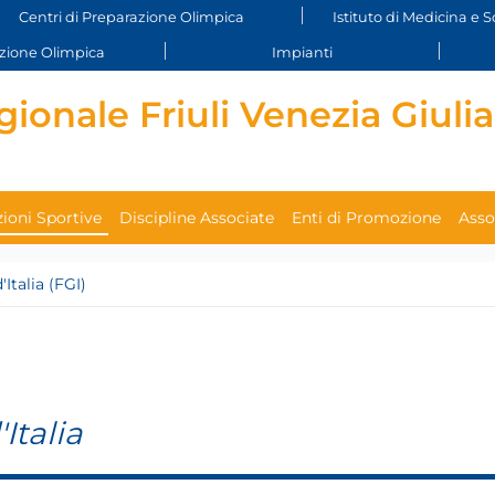
Centri di Preparazione Olimpica
Istituto di Medicina e S
ione Olimpica
Impianti
ionale Friuli Venezia Giulia
ioni Sportive
Discipline Associate
Enti di Promozione
Asso
Italia (FGI)
Italia