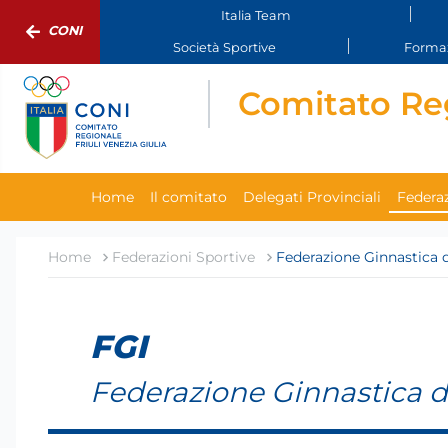
Italia Team
CONI
Società Sportive
Formaz
Comitato Reg
Home
Il comitato
Delegati Provinciali
Federaz
Home
Federazioni Sportive
Federazione Ginnastica d'
FGI
Federazione Ginnastica d'